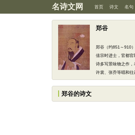
名诗文网
首页
诗文
名句
郑谷
郑谷（约851～9
僖宗时进士，官都官
诗多写景咏物之作，
许裳、张乔等唱和往
郑谷的诗文