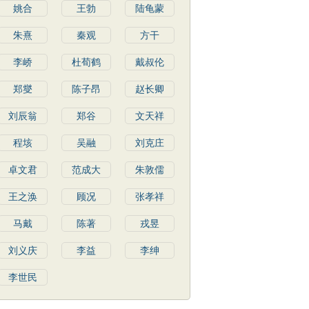
姚合
王勃
陆龟蒙
朱熹
秦观
方干
李峤
杜荀鹤
戴叔伦
郑燮
陈子昂
赵长卿
刘辰翁
郑谷
文天祥
程垓
吴融
刘克庄
卓文君
范成大
朱敦儒
王之涣
顾况
张孝祥
马戴
陈著
戎昱
刘义庆
李益
李绅
李世民