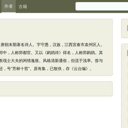
作者
古籍
10）唐朝末期著名诗人。字守愚，汉族，江西宜春市袁州区人。
郎中，人称郑都官。又以《鹧鸪诗》得名，人称郑鹧鸪。其
表现士大夫的闲情逸致。风格清新通俗，但流于浅率。曾与
还，号“芳林十哲”。原有集，已散佚，存《云台编》。