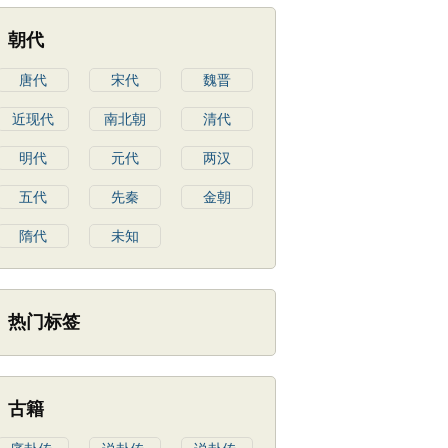
朝代
唐代
宋代
魏晋
近现代
南北朝
清代
明代
元代
两汉
五代
先秦
金朝
隋代
未知
热门标签
古籍