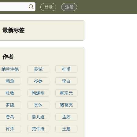
登录
注册
最新标签
作者
纳兰性德
苏轼
杜甫
韩愈
岑参
李白
杜牧
陶渊明
柳宗元
罗隐
贯休
诸葛亮
贾岛
晏几道
孟郊
许浑
范仲淹
王建